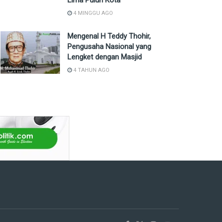
Lima Puluh Kota
4 MINGGU AGO
Mengenal H Teddy Thohir,
Pengusaha Nasional yang
Lengket dengan Masjid
4 TAHUN AGO