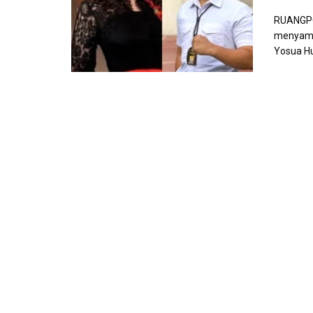
RUANGPO
menyampa
Yosua Hu