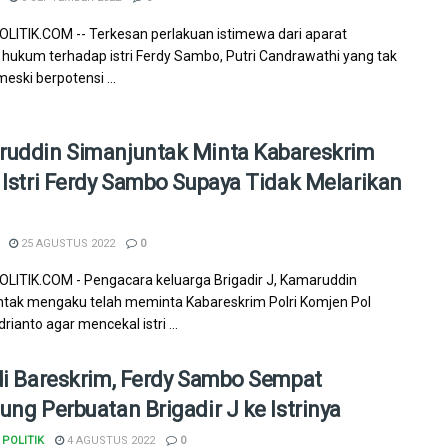
ITIK.COM -- Terkesan perlakuan istimewa dari aparat
hukum terhadap istri Ferdy Sambo, Putri Candrawathi yang tak
eski berpotensi ...
uddin Simanjuntak Minta Kabareskrim
 Istri Ferdy Sambo Supaya Tidak Melarikan
25 AGUSTUS 2022
0
ITIK.COM - Pengacara keluarga Brigadir J, Kamaruddin
tak mengaku telah meminta Kabareskrim Polri Komjen Pol
ianto agar mencekal istri ...
di Bareskrim, Ferdy Sambo Sempat
ung Perbuatan Brigadir J ke Istrinya
POLITIK
4 AGUSTUS 2022
0