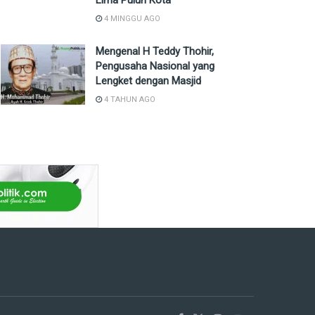
Lima Puluh Kota
4 MINGGU AGO
Mengenal H Teddy Thohir,
Pengusaha Nasional yang
Lengket dengan Masjid
4 TAHUN AGO