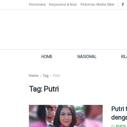
Personalia
Kerjasama & Iklan
Pedoman Media Siber
HOME
NASIONAL
KI
Home
Tag
Putri
Tag:
Putri
Putri
denga
BY
RUPOL