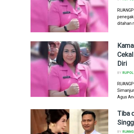
RUANGPOL
penegak 
ditahan m
Kamar
Cekal
Diri
BY
RUPOL
RUANGPOL
Simanjun
Agus Andr
Tiba 
Singg
BY
RUANG 