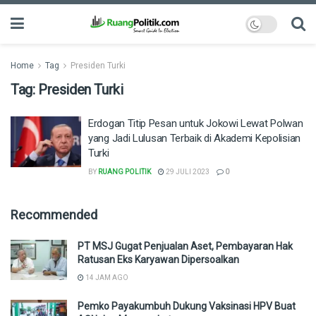
Home
Tag
Presiden Turki
Tag:
Presiden Turki
Erdogan Titip Pesan untuk Jokowi Lewat Polwan
yang Jadi Lulusan Terbaik di Akademi Kepolisian
Turki
BY
RUANG POLITIK
29 JULI 2023
0
Recommended
PT MSJ Gugat Penjualan Aset, Pembayaran Hak
Ratusan Eks Karyawan Dipersoalkan
14 JAM AGO
Pemko Payakumbuh Dukung Vaksinasi HPV Buat