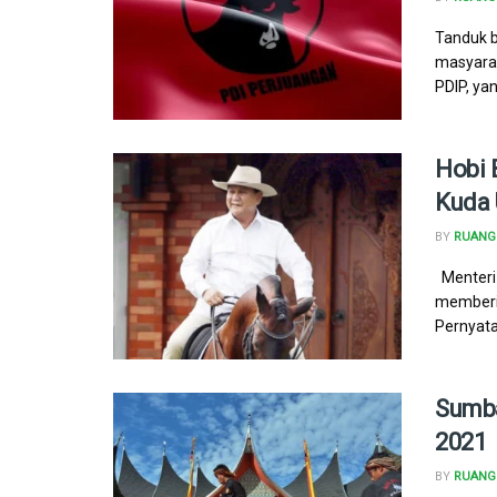
Tanduk b
masyarak
PDIP, yan
Hobi 
Kuda 
BY
RUANG 
Menteri
memberik
Pernyata
Sumba
2021
BY
RUANG 