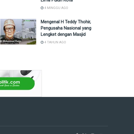
Lima Puluh Kota
4 MINGGU AGO
Mengenal H Teddy Thohir,
Pengusaha Nasional yang
Lengket dengan Masjid
4 TAHUN AGO