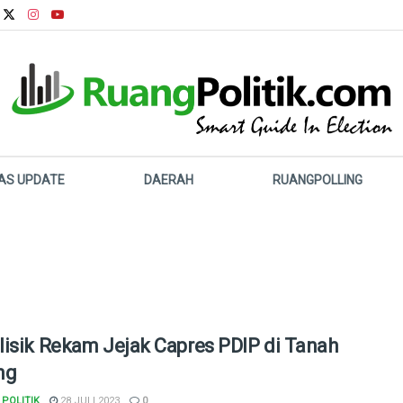
LAS UPDATE
DAERAH
RUANGPOLLING
isik Rekam Jejak Capres PDIP di Tanah
ng
POLITIK
28 JULI 2023
0