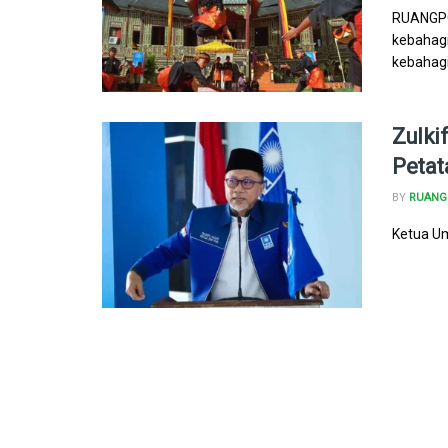
RUANGPOL
kebahagi
kebahagi
Zulki
Petat
BY
RUANG 
Ketua Um