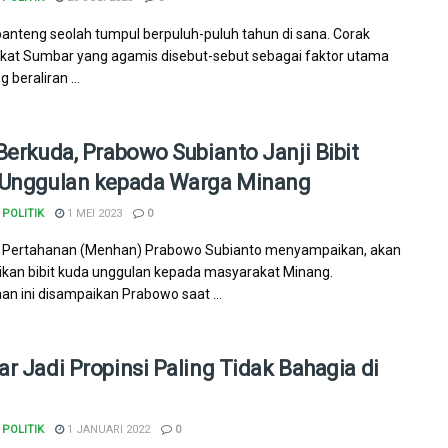
anteng seolah tumpul berpuluh-puluh tahun di sana. Corak
at Sumbar yang agamis disebut-sebut sebagai faktor utama
g beraliran ...
Berkuda, Prabowo Subianto Janji Bibit
Unggulan kepada Warga Minang
POLITIK
1 MEI 2023
0
 Pertahanan (Menhan) Prabowo Subianto menyampaikan, akan
an bibit kuda unggulan kepada masyarakat Minang.
an ini disampaikan Prabowo saat ...
r Jadi Propinsi Paling Tidak Bahagia di
POLITIK
1 JANUARI 2022
0