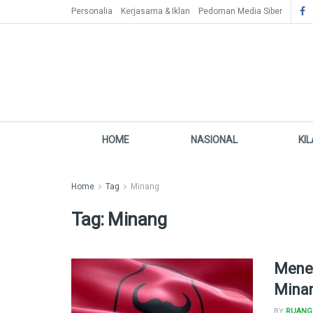
Personalia
Kerjasama & Iklan
Pedoman Media Siber
HOME
NASIONAL
KI
Home
Tag
Minang
Tag:
Minang
Menel
Mina
BY
RUANG 