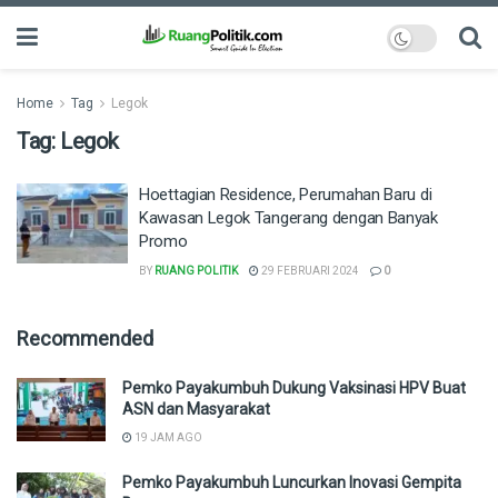
Home
Tag
Legok
Tag:
Legok
Hoettagian Residence, Perumahan Baru di
Kawasan Legok Tangerang dengan Banyak
Promo
BY
RUANG POLITIK
29 FEBRUARI 2024
0
Recommended
Pemko Payakumbuh Dukung Vaksinasi HPV Buat
ASN dan Masyarakat
19 JAM AGO
Pemko Payakumbuh Luncurkan Inovasi Gempita