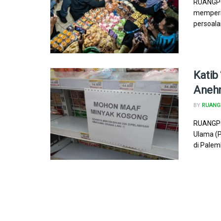
RUANGPO
memperi
persoala
Katib
Anehn
BY
RUANG 
RUANGPOL
Ulama (P
di Palem