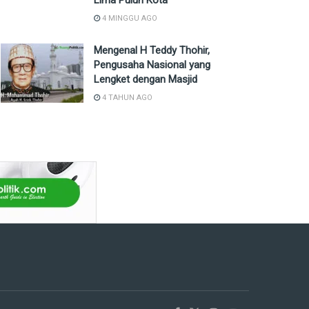
Lima Puluh Kota
4 MINGGU AGO
Mengenal H Teddy Thohir,
Pengusaha Nasional yang
Lengket dengan Masjid
4 TAHUN AGO