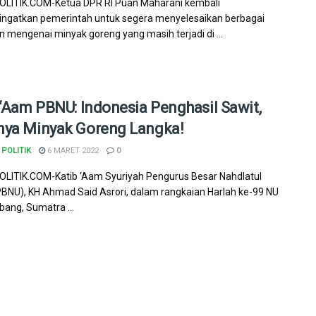
LITIK.COM-Ketua DPR RI Puan Maharani kembali
ngatkan pemerintah untuk segera menyelesaikan berbagai
n mengenai minyak goreng yang masih terjadi di ...
 ‘Aam PBNU: Indonesia Penghasil Sawit,
ya Minyak Goreng Langka!
POLITIK
6 MARET 2022
0
ITIK.COM-Katib ‘Aam Syuriyah Pengurus Besar Nahdlatul
BNU), KH Ahmad Said Asrori, dalam rangkaian Harlah ke-99 NU
bang, Sumatra ...