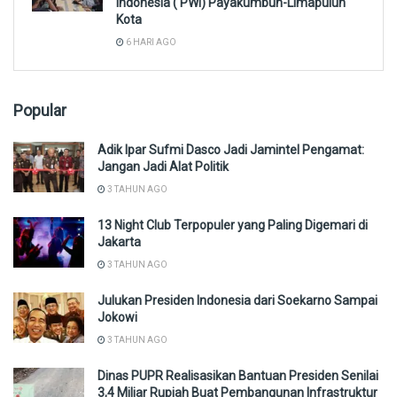
Indonesia ( PWI) Payakumbuh-Limapuluh
Kota
6 HARI AGO
Popular
Adik Ipar Sufmi Dasco Jadi Jamintel Pengamat:
Jangan Jadi Alat Politik
3 TAHUN AGO
13 Night Club Terpopuler yang Paling Digemari di
Jakarta
3 TAHUN AGO
Julukan Presiden Indonesia dari Soekarno Sampai
Jokowi
3 TAHUN AGO
Dinas PUPR Realisasikan Bantuan Presiden Senilai
3,4 Miliar Rupiah Buat Pembangunan Infrastruktur