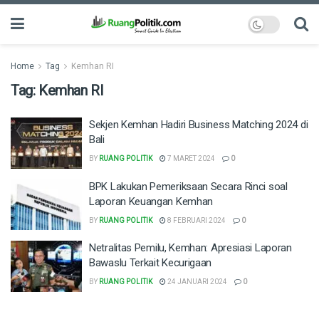
Home
Tag
Kemhan RI
Tag:
Kemhan RI
Sekjen Kemhan Hadiri Business Matching 2024 di
Bali
BY
RUANG POLITIK
7 MARET 2024
0
BPK Lakukan Pemeriksaan Secara Rinci soal
Laporan Keuangan Kemhan
BY
RUANG POLITIK
8 FEBRUARI 2024
0
Netralitas Pemilu, Kemhan: Apresiasi Laporan
Bawaslu Terkait Kecurigaan
BY
RUANG POLITIK
24 JANUARI 2024
0