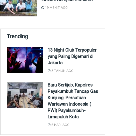
19 MENIT AGO
Trending
13 Night Club Terpopuler
yang Paling Digemari di
Jakarta
3 TAHUN AGO
Baru Sertijab, Kapolres
Payakumbuh Tancap Gas
Kunjungi Persatuan
Wartawan Indonesia (
PWI) Payakumbuh-
Limapuluh Kota
6 HARI AGO