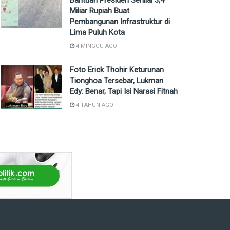
Bantuan Presiden Senilai 3,4
Miliar Rupiah Buat
Pembangunan Infrastruktur di
Lima Puluh Kota
4 MINGGU AGO
Foto Erick Thohir Keturunan
Tionghoa Tersebar, Lukman
Edy: Benar, Tapi Isi Narasi Fitnah
4 TAHUN AGO