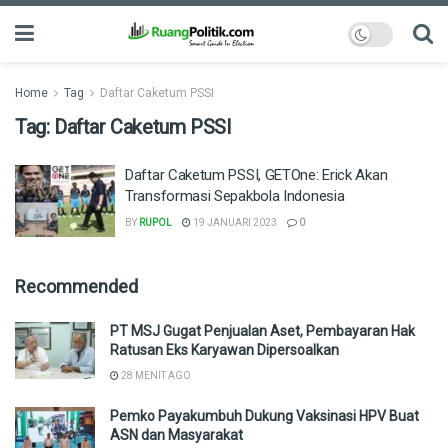
Home
Tag
Daftar Caketum PSSI
Tag:
Daftar Caketum PSSI
Daftar Caketum PSSI, GETOne: Erick Akan
Transformasi Sepakbola Indonesia
BY
RUPOL
19 JANUARI 2023
0
Recommended
PT MSJ Gugat Penjualan Aset, Pembayaran Hak
Ratusan Eks Karyawan Dipersoalkan
28 MENIT AGO
Pemko Payakumbuh Dukung Vaksinasi HPV Buat
ASN dan Masyarakat