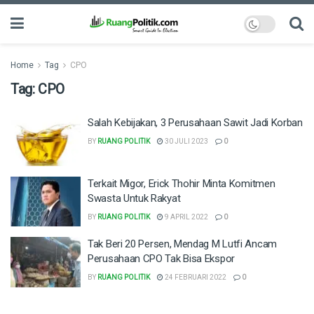
Home
Tag
CPO
Tag:
CPO
Salah Kebijakan, 3 Perusahaan Sawit Jadi Korban
BY
RUANG POLITIK
30 JULI 2023
0
Terkait Migor, Erick Thohir Minta Komitmen
Swasta Untuk Rakyat
BY
RUANG POLITIK
9 APRIL 2022
0
Tak Beri 20 Persen, Mendag M Lutfi Ancam
Perusahaan CPO Tak Bisa Ekspor
BY
RUANG POLITIK
24 FEBRUARI 2022
0