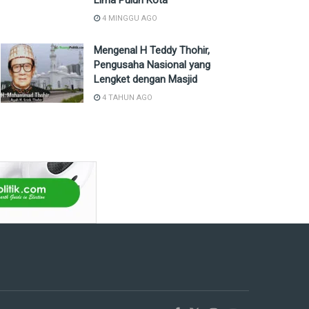
Lima Puluh Kota
4 MINGGU AGO
Mengenal H Teddy Thohir,
Pengusaha Nasional yang
Lengket dengan Masjid
4 TAHUN AGO