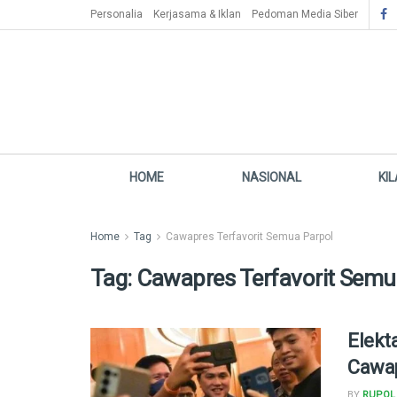
Personalia
Kerjasama & Iklan
Pedoman Media Siber
HOME
NASIONAL
KI
Home
Tag
Cawapres Terfavorit Semua Parpol
Tag:
Cawapres Terfavorit Semu
Elekt
Cawap
BY
RUPOL