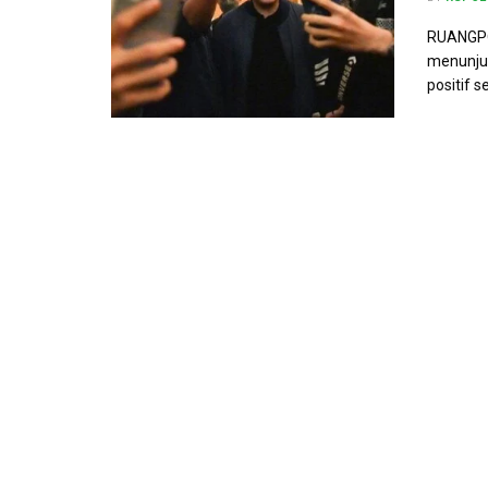
RUANGPOL
menunjukk
positif s