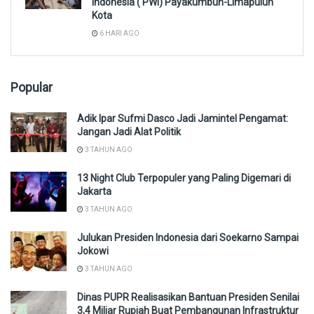
Indonesia ( PWI) Payakumbuh-Limapuluh
Kota
6 HARI AGO
Popular
Adik Ipar Sufmi Dasco Jadi Jamintel Pengamat:
Jangan Jadi Alat Politik
3 TAHUN AGO
13 Night Club Terpopuler yang Paling Digemari di
Jakarta
3 TAHUN AGO
Julukan Presiden Indonesia dari Soekarno Sampai
Jokowi
3 TAHUN AGO
Dinas PUPR Realisasikan Bantuan Presiden Senilai
3,4 Miliar Rupiah Buat Pembangunan Infrastruktur