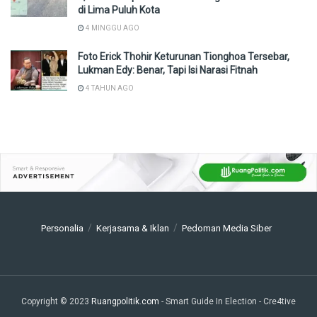
di Lima Puluh Kota
4 MINGGU AGO
Foto Erick Thohir Keturunan Tionghoa Tersebar,
Lukman Edy: Benar, Tapi Isi Narasi Fitnah
4 TAHUN AGO
Personalia
Kerjasama & Iklan
Pedoman Media Siber
Copyright © 2023
Ruangpolitik.com
- Smart Guide In Election
- Cre4tive