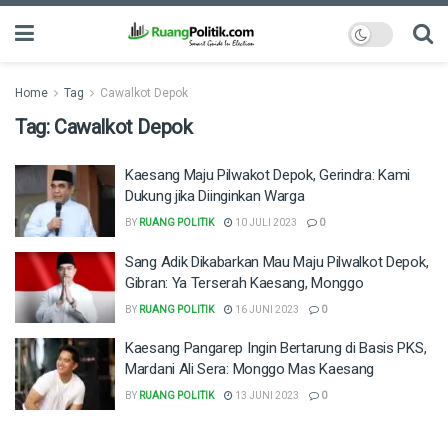
Home
Tag
Cawalkot Depok
Tag:
Cawalkot Depok
Kaesang Maju Pilwakot Depok, Gerindra: Kami
Dukung jika Diinginkan Warga
BY
RUANG POLITIK
10 JULI 2023
0
Sang Adik Dikabarkan Mau Maju Pilwalkot Depok,
Gibran: Ya Terserah Kaesang, Monggo
BY
RUANG POLITIK
16 JUNI 2023
0
Kaesang Pangarep Ingin Bertarung di Basis PKS,
Mardani Ali Sera: Monggo Mas Kaesang
BY
RUANG POLITIK
13 JUNI 2023
0