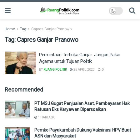
Home
Tag
Capres Ganjar Pranowo
Tag:
Capres Ganjar Pranowo
Permintaan Terbuka Ganjar: Jangan Pakai
Agama untuk Tujuan Politik
BY
RUANG POLITIK
25 APRIL 2023
0
Recommended
PT MSJ Gugat Penjualan Aset, Pembayaran Hak
Ratusan Eks Karyawan Dipersoalkan
1 HARI AGO
Pemko Payakumbuh Dukung Vaksinasi HPV Buat
ASN dan Masyarakat