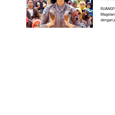
RUANGPO
Magelang
dengan j