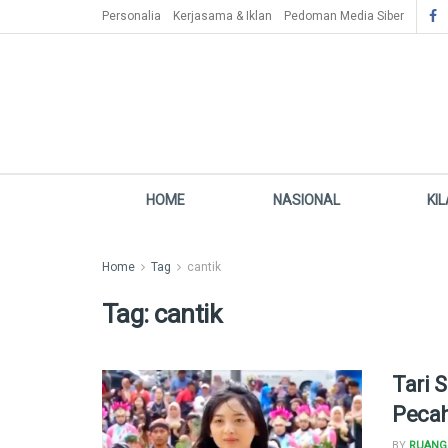
Personalia
Kerjasama & Iklan
Pedoman Media Siber
HOME
NASIONAL
KI
Home
Tag
cantik
Tag:
cantik
Tari 
Pecah
BY
RUANG 