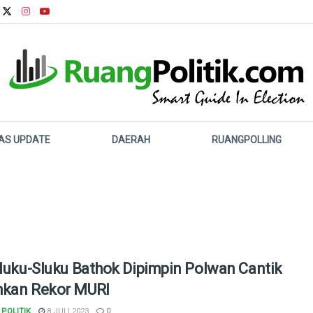
LAS UPDATE
DAERAH
RUANGPOLLING
Sluku-Sluku Bathok Dipimpin Polwan Cantik
kan Rekor MURI
POLITIK
8 JULI 2023
0