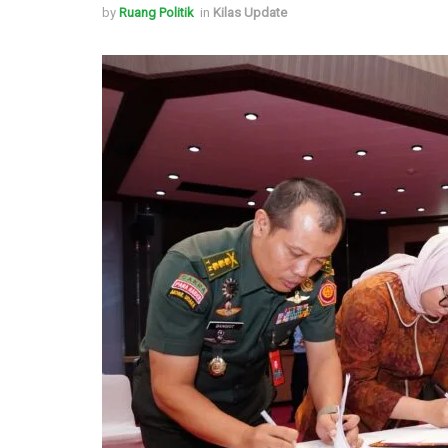
by
Ruang Politik
in
Kilas Update