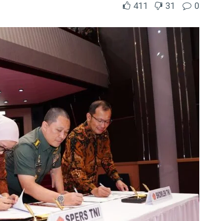
411
31
0