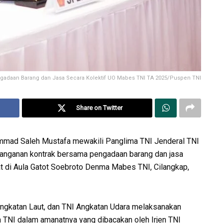
gadaan Barang dan Jasa Secara Kolektif UO Mabes TNI TA 2025/Puspen TNI
Share on Twitter
ammad Saleh Mustafa mewakili Panglima TNI Jenderal TNI
nganan kontrak bersama pengadaan barang dan jasa
t di Aula Gatot Soebroto Denma Mabes TNI, Cilangkap,
I Angkatan Laut, dan TNI Angkatan Udara melaksanakan
 TNI dalam amanatnya yang dibacakan oleh Irjen TNI