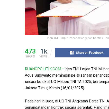
Irjen TNI Pimpin Penandatanganan Kontrak Pen
473
1k
Share on Facebook
SHARES
VIEWS
RUANGPOLITIK.COM –
Irjen TNI Letjen TNI Muh
Agus Subiyanto memimpin pelaksanaan penandata
secara kolektif UO Mabes TNI TA 2025, bertempa
Jakarta Timur, Kamis (16/01/2025).
Pada hari ini juga, di UO TNI Angkatan Darat, TN
penandatangan kontrak secara serentak. Panglima