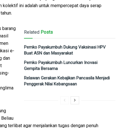
 kolektif ini adalah untuk mempercepat daya serap
tahun.
s barang
Related
Posts
hasil
tmen
Pemko Payakumbuh Dukung Vaksinasi HPV
kasi e-
Buat ASN dan Masyarakat
g dan
Pemko Payakumbuh Luncurkan Inovasi
t
Gempita Bersama
sing-
Relawan Gerakan Kebajikan Pancasila Menjadi
Penggerak Nilai Kebangsaan
nglima
ung
 Beliau
g terlibat agar menjalankan tugas dengan penuh