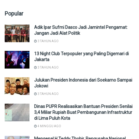
Popular
Adik Ipar Sufmi Dasco Jadi Jamintel Pengamat:
Jangan Jadi Alat Politik
3 TAHUN AGO
13 Night Club Terpopuler yang Paling Digemari di
Jakarta
3 TAHUN AGO
Julukan Presiden Indonesia dari Soekarno Sampai
Jokowi
3 TAHUN AGO
Dinas PUPR Realisasikan Bantuan Presiden Senilai
3,4 Miliar Rupiah Buat Pembangunan Infrastruktur
di Lima Puluh Kota
4 MINGGU AGO
Mengenal H Teddy Thohir, Pengusaha Nasional