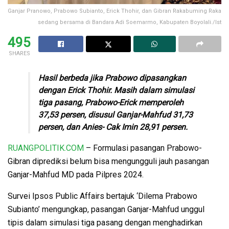
Ganjar Pranowo, Prabowo Subianto, Erick Thohir, dan Gibran Rakabuming Raka
sedang bersama di Bandara Adi Soemarmo, Kabupaten Boyolali./Ist
495
SHARES
Hasil berbeda jika Prabowo dipasangkan
dengan Erick Thohir. Masih dalam simulasi
tiga pasang, Prabowo-Erick memperoleh
37,53 persen, disusul Ganjar-Mahfud 31,73
persen, dan Anies- Cak Imin 28,91 persen.
RUANGPOLITIK.COM
– Formulasi pasangan Prabowo-
Gibran diprediksi belum bisa mengungguli jauh pasangan
Ganjar-Mahfud MD pada Pilpres 2024.
Survei Ipsos Public Affairs bertajuk ‘Dilema Prabowo
Subianto’ mengungkap, pasangan Ganjar-Mahfud unggul
tipis dalam simulasi tiga pasang dengan menghadirkan