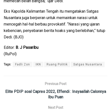
memecah belah bangsa,” ujar Dedi.
Eks Kapolda Kalimantan Tengah itu mengatakan Satgas
Nusantara juga berperan untuk memainkan narasi untuk
mencegah hal-hal berbau provokatif. “Narasi yang ujaran
kebencian, penyebaran berita hoaks yang berlebihan,” tutup
Dedi. (BJO)
Editor:
B. J Pasaribu
(RuPol)
Tags:
Fadli Zon
IKN
Ruang Politik
Satgas Nusantara
Previous Post
Elite PDIP soal Capres 2022, Effendi : Insyaallah Calonnya
Ibu Puan
Next Post