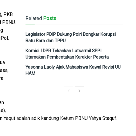
), PKB
Related
Posts
i PBNU.
ng
Legislator PDIP Dukung Polri Bongkar Korupsi
Pol,
Batu Bara dan TPPU
Komisi I DPR Tekankan Latsarmil SPPI
Utamakan Pembentukan Karakter Peserta
tua
Yasonna Laoly Ajak Mahasiswa Kawal Revisi UU
asa,
HAM
ra
an
s),
an Yaqut adalah adik kandung Ketum PBNU Yahya Staquf.