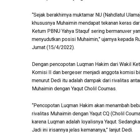
“Sejak berakhirnya muktamar NU (Nahdlatul Ulama
khususnya Muhaimin mendapat tekanan keras dar
Ketum PBNU Yahya Staquf sering bermanuver ya
menyudutkan posisi Muhaimin,” ujarnya kepada Ru
Jumat (15/4/2022).
Dengan pencopotan Luqman Hakim dari Wakil Ke
Komisi II dan bergeser menjadi anggota komisi bi
menurut Dedi itu adalah dampak dari rivalitas anta
Muhaimin dengan Yaqut Cholil Coumas.
“Pencopotan Luqman Hakim akan menambah beb
rivalitas Muhaimin dengan Yaqut CQ (Cholil Couma
karena Luqman adalah loyalisnya Yaqut. Sedangk
Jadi ini irisannya jelas kemananya,” lanjut Dedi.