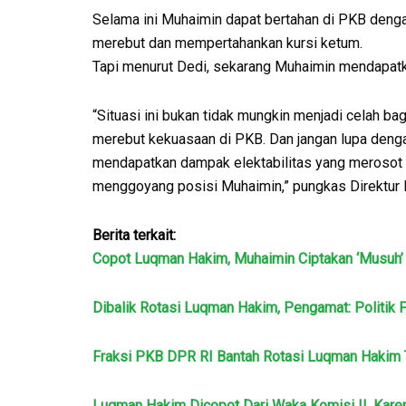
Selama ini Muhaimin dapat bertahan di PKB denga
merebut dan mempertahankan kursi ketum.
Tapi menurut Dedi, sekarang Muhaimin mendapatk
“Situasi ini bukan tidak mungkin menjadi celah b
merebut kekuasaan di PKB. Dan jangan lupa den
mendapatkan dampak elektabilitas yang merosot taj
menggoyang posisi Muhaimin,” pungkas Direktur Ek
Berita terkait:
Copot Luqman Hakim, Muhaimin Ciptakan ‘Musuh’
Dibalik Rotasi Luqman Hakim, Pengamat: Politi
Fraksi PKB DPR RI Bantah Rotasi Luqman Hakim 
Luqman Hakim Dicopot Dari Waka Komisi II, Kare