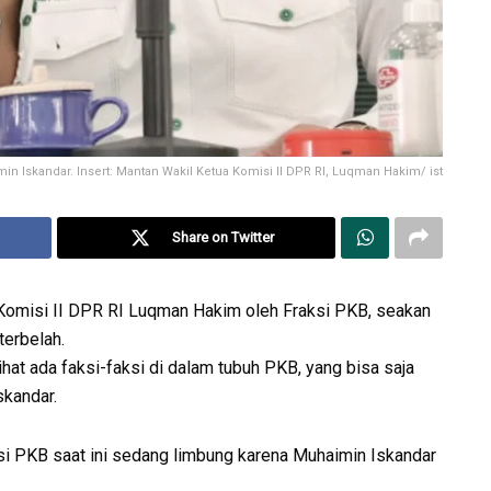
Iskandar. Insert: Mantan Wakil Ketua Komisi II DPR RI, Luqman Hakim/ ist
Share on Twitter
omisi II DPR RI Luqman Hakim oleh Fraksi PKB, seakan
erbelah.
lihat ada faksi-faksi di dalam tubuh PKB, yang bisa saja
kandar.
isi PKB saat ini sedang limbung karena Muhaimin Iskandar