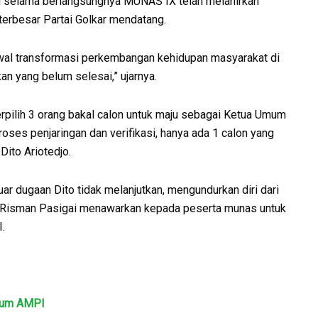
di selama berlangsungnya MUNAS IX telah melahirkan
erbesar Partai Golkar mendatang.
al transformasi perkembangan kehidupan masyarakat di
n yang belum selesai,” ujarnya.
pilih 3 orang bakal calon untuk maju sebagai Ketua Umum
es penjaringan dan verifikasi, hanya ada 1 calon yang
Dito Ariotedjo.
ar dugaan Dito tidak melanjutkan, mengundurkan diri dari
 Risman Pasigai menawarkan kepada peserta munas untuk
.
Umum AMPI