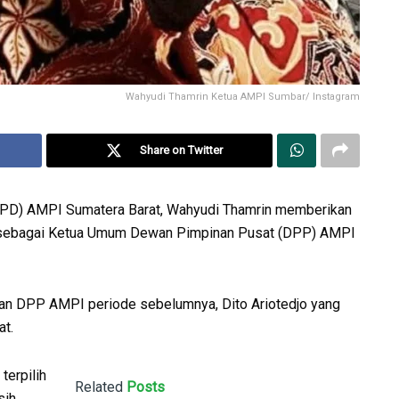
Wahyudi Thamrin Ketua AMPI Sumbar/ Instagram
Share on Twitter
PD) AMPI Sumatera Barat, Wahyudi Thamrin memberikan
a sebagai Ketua Umum Dewan Pimpinan Pusat (DPP) AMPI
an DPP AMPI periode sebelumnya, Dito Ariotedjo yang
at.
terpilih
Related
Posts
sih