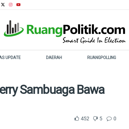
LAS UPDATE
DAERAH
RUANGPOLLING
Jerry Sambuaga Bawa
452
5
0