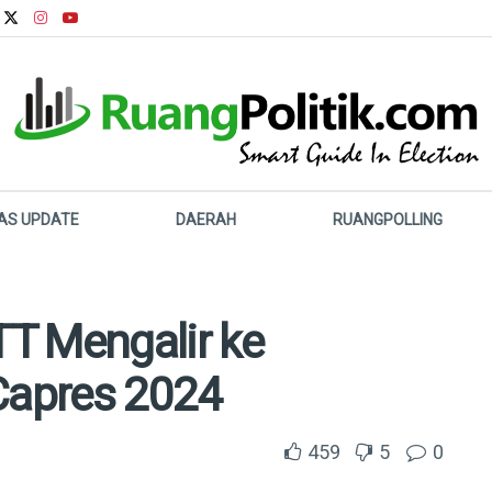
LAS UPDATE
DAERAH
RUANGPOLLING
T Mengalir ke
 Capres 2024
459
5
0