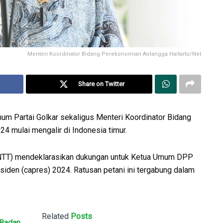
Menteri Koordinator Bidang Perekonomian Airlangga Hartarto/Net
Share on Twitter
m Partai Golkar sekaligus Menteri Koordinator Bidang
4 mulai mengalir di Indonesia timur.
r (NTT) mendeklarasikan dukungan untuk Ketua Umum DPP
esiden (capres) 2024. Ratusan petani ini tergabung dalam
Related
Posts
 Badan