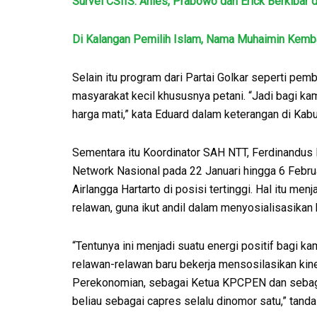
Survei CSIIS: Anies, Prabowo dan Erick Berkibar 
Di Kalangan Pemilih Islam, Nama Muhaimin Kemb
Selain itu program dari Partai Golkar seperti p
masyarakat kecil khususnya petani. “Jadi bagi ka
harga mati,” kata Eduard dalam keterangan di Ka
Sementara itu Koordinator SAH NTT, Ferdinandus 
Network Nasional pada 22 Januari hingga 6 Februa
Airlangga Hartarto di posisi tertinggi. Hal itu me
relawan, guna ikut andil dalam menyosialisasikan k
“Tentunya ini menjadi suatu energi positif bagi 
relawan-relawan baru bekerja mensosilasikan kin
Perekonomian, sebagai Ketua KPCPEN dan sebagai
beliau sebagai capres selalu dinomor satu,” tand