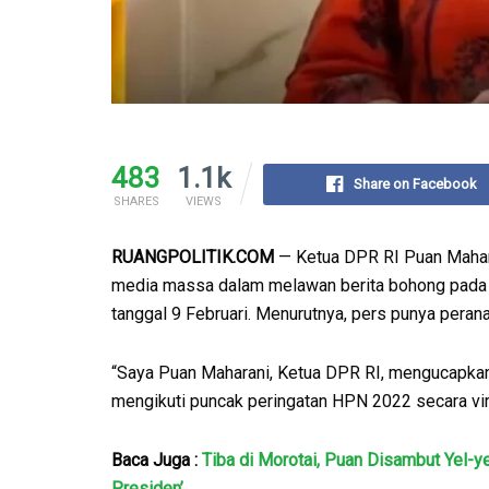
483
1.1k
Share on Facebook
SHARES
VIEWS
RUANGPOLITIK.COM
— Ketua DPR RI Puan Maharan
media massa dalam melawan berita bohong pada p
tanggal 9 Februari. Menurutnya, pers punya peran
“Saya Puan Maharani, Ketua DPR RI, mengucapkan 
mengikuti puncak peringatan HPN 2022 secara vir
Baca Juga :
Tiba di Morotai, Puan Disambut Yel-ye
Presiden’