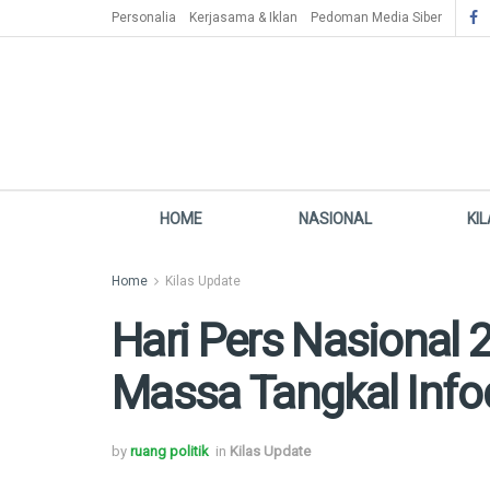
Personalia
Kerjasama & Iklan
Pedoman Media Siber
HOME
NASIONAL
KI
Home
Kilas Update
Hari Pers Nasional
Massa Tangkal Inf
by
ruang politik
in
Kilas Update