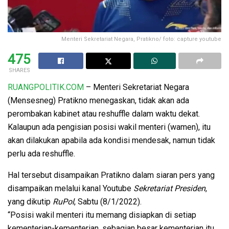
Menteri Sekretariat Negara, Pratikno/ foto: capture youtube
475
SHARES
RUANGPOLITIK.COM
– Menteri Sekretariat Negara
(Mensesneg) Pratikno menegaskan, tidak akan ada
perombakan kabinet atau reshuffle dalam waktu dekat.
Kalaupun ada pengisian posisi wakil menteri (wamen), itu
akan dilakukan apabila ada kondisi mendesak, namun tidak
perlu ada reshuffle.
Hal tersebut disampaikan Pratikno dalam siaran pers yang
disampaikan melalui kanal Youtube
Sekretariat Presiden
,
yang dikutip
RuPol
, Sabtu (8/1/2022).
“Posisi wakil menteri itu memang disiapkan di setiap
kementerian-kementerian, sebagian besar kementerian itu