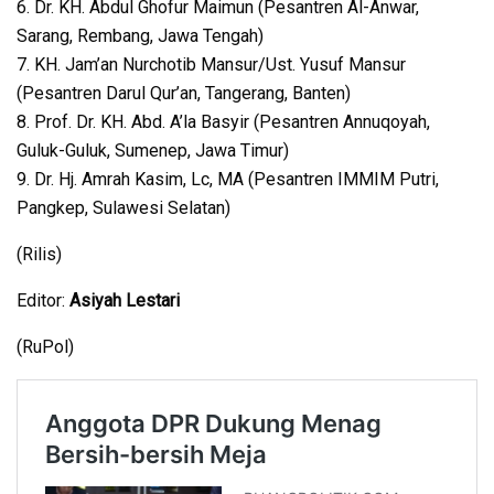
6. Dr. KH. Abdul Ghofur Maimun (Pesantren Al-Anwar,
Sarang, Rembang, Jawa Tengah)
7. KH. Jam’an Nurchotib Mansur/Ust. Yusuf Mansur
(Pesantren Darul Qur’an, Tangerang, Banten)
8. Prof. Dr. KH. Abd. A’la Basyir (Pesantren Annuqoyah,
Guluk-Guluk, Sumenep, Jawa Timur)
9. Dr. Hj. Amrah Kasim, Lc, MA (Pesantren IMMIM Putri,
Pangkep, Sulawesi Selatan)
(Rilis)
Editor:
Asiyah Lestari
(RuPol)