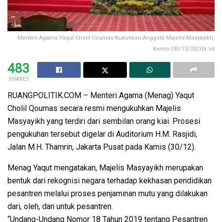
Menteri Agama Yaqut Cholil Coumas Kukuhkan Anggota Majelis Masyayikh,
Kamis (30/12/20210/ ist
483
SHARES
RUANGPOLITIK.COM – Menteri Agama (Menag) Yaqut
Cholil Qoumas secara resmi mengukuhkan Majelis
Masyayikh yang terdiri dari sembilan orang kiai. Prosesi
pengukuhan tersebut digelar di Auditorium H.M. Rasjidi,
Jalan M.H. Thamrin, Jakarta Pusat pada Kamis (30/12).
Menag Yaqut mengatakan, Majelis Masyayikh merupakan
bentuk dari rekognisi negara terhadap kekhasan pendidikan
pesantren melalui proses penjaminan mutu yang dilakukan
dari, oleh, dan untuk pesantren.
“Undang-Undang Nomor 18 Tahun 2019 tentang Pesantren