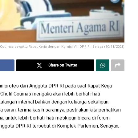
 Coumas sewaktu Rapat Kerja dengan Komisi VIII DPR RI. Selasa (30/11/2021)
Share on Twitter
 protes dari Anggota DPR RI pada saat Rapat Kerja
Cholil Coumas mengaku akan lebih berhati-hati
langan internal bahkan dengan keluarga sekalipun.
 saran, terima kasih sarannya, pasti akan kita perhatikan
a, untuk lebih berhati-hati meskipun bicara di forum
 Anggota DPR RI tersebut di Komplek Parlemen, Senayan,