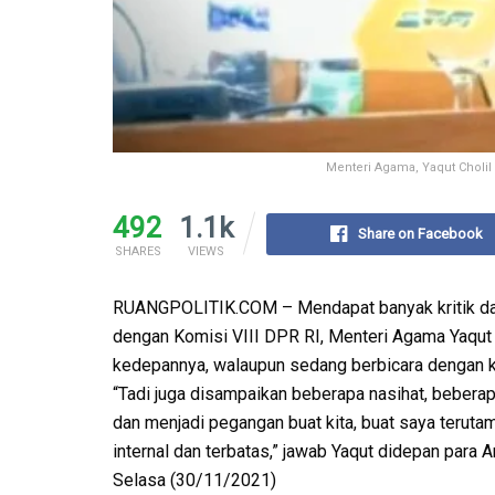
Menteri Agama, Yaqut Cholil
492
1.1k
Share on Facebook
SHARES
VIEWS
RUANGPOLITIK.COM – Mendapat banyak kritik dan
dengan Komisi VIII DPR RI, Menteri Agama Yaqut 
kedepannya, walaupun sedang berbicara dengan ka
“Tadi juga disampaikan beberapa nasihat, beberapa
dan menjadi pegangan buat kita, buat saya terutam
internal dan terbatas,” jawab Yaqut didepan para
Selasa (30/11/2021)