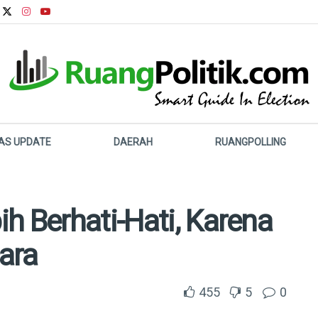
LAS UPDATE
DAERAH
RUANGPOLLING
h Berhati-Hati, Karena
ara
455
5
0