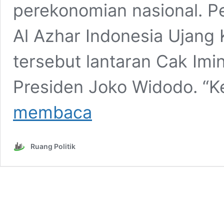
perekonomian nasional. Pe
Al Azhar Indonesia Ujang 
tersebut lantaran Cak Im
Presiden Joko Widodo. “K
Usulkan
membaca
Tunda
Pemilu,
Pengamat:
Ruang Politik
Muhaimin
Dalam
Tekanan
Jokowi